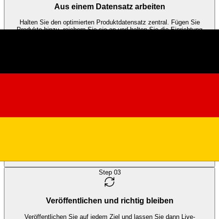
Aus einem Datensatz arbeiten
Halten Sie den optimierten Produktdatensatz zentral. Fügen Sie
Produkte hinzu, reichern Sie sie an und halten Sie die Einrichtung
prüfbar, während sich Produkte, Kategorien und Ziele ändern.
Eine Basis für jeden Kanal
Keine separate Datenaufbereitung pro Plattform
Step
02
Pro Kanal anpassen
Sehen Sie, was jeder Kanal braucht, ergänzen Sie fehlende Attribute
und passen Sie Titel und Beschreibungen pro Ziel an. Channel
Readiness ist sichtbar, bevor Inhalte nach außen gehen.
Titel, Attribute und Feeds pro Kanal
Weniger Copy-Paste, weniger Übergaben
Step
03
Veröffentlichen und richtig bleiben
Veröffentlichen Sie auf jedem Ziel und lassen Sie dann Live-