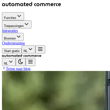
Functies
Toepassingen
Integraties
Bronnen
Ondersteuning
Start gratis
NL
NL
Terug naar blog